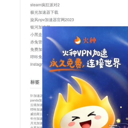
steam疯狂派对2
极光加速器下载
旋风npv加速器官网2023
银河加速器
小黑盒加速器加速
赤兔管理平台
免费加速器
哔咔免费加速服务器
instagram网页版登录入口
标签
51加速器
bitznet
hidecat
i7加速器
kuai500
panda加速器
snap加速器
vp加速器
中信加速器
云墙加速器
云速加速器
几鸡
君越加速器
哔咔加速器
哔咔哔咔加速器
喵云
回锅肉加速器
威伯斯云
小明加速器
小蓝鸟加速器
布谷vp加速器
年付加速器
心阶云
快连
怎么上外网
易飞加速器
月光加速器
机场加速器
松果云
梯子加速器
火星加速器
纸飞机加速器
绿贝加速器
菜鸟加速器