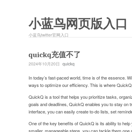
小蓝鸟网页版入口
小蓝鸟twitter官网入口
quickq充值不了
2024年10月20日
quickq
In today’s fast-paced world, time is of the essence. Wit
ways to optimize our efficiency. This is where Quick
QuickQ is a tool that helps you prioritize tasks, organ
goals and deadlines, QuickQ enables you to stay on tr
interface, you can easily create to-do lists, set remin
One of the key benefits of QuickQ is its ability to he
smaller, manageable steps, you can tackle them one at