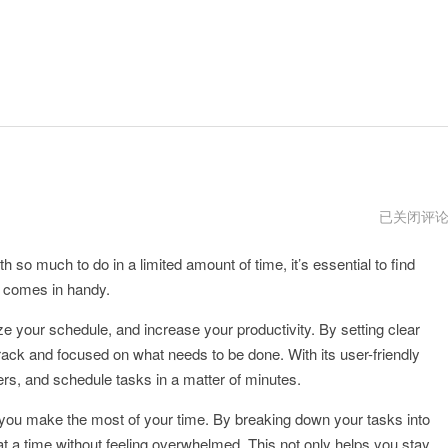
quickq
已关闭评
充
值
h so much to do in a limited amount of time, it’s essential to find
不
了
Q comes in handy.
ize your schedule, and increase your productivity. By setting clear
ack and focused on what needs to be done. With its user-friendly
ders, and schedule tasks in a matter of minutes.
lp you make the most of your time. By breaking down your tasks into
 a time without feeling overwhelmed. This not only helps you stay