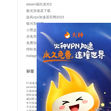
steam疯狂派对2
极光加速器下载
旋风npv加速器官网2023
银河加速器
小黑盒加速器加速
赤兔管理平台
免费加速器
哔咔免费加速服务器
instagram网页版登录入口
标签
51加速器
bitznet
hidecat
i7加速器
kuai500
panda加速器
snap加速器
vp加速器
中信加速器
云墙加速器
云速加速器
几鸡
君越加速器
哔咔加速器
哔咔哔咔加速器
喵云
回锅肉加速器
威伯斯云
小明加速器
小蓝鸟加速器
布谷vp加速器
年付加速器
心阶云
快连
怎么上外网
易飞加速器
月光加速器
机场加速器
松果云
梯子加速器
火星加速器
纸飞机加速器
绿贝加速器
菜鸟加速器