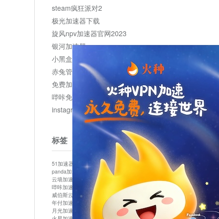
steam疯狂派对2
极光加速器下载
旋风npv加速器官网2023
银河加速器
小黑盒加速器加速
赤兔管理平台
免费加速器
哔咔免费加速服务器
instagram网页版登录入口
标签
51加速器
bitznet
hidecat
i7加速器
kuai500
panda加速器
snap加速器
vp加速器
中信加速器
云墙加速器
云速加速器
几鸡
君越加速器
哔咔加速器
哔咔哔咔加速器
喵云
回锅肉加速器
威伯斯云
小明加速器
小蓝鸟加速器
布谷vp加速器
年付加速器
心阶云
快连
怎么上外网
易飞加速器
月光加速器
机场加速器
松果云
梯子加速器
火星加速器
纸飞机加速器
绿贝加速器
菜鸟加速器