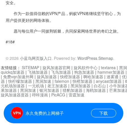
安全。
作为一款值得信赖的VPN产品，蚂蚁VPN将继续坚守初心，为
用户提供更好的网络体验。
愿与每位用户一同披荆斩棘，共同探索网络世界的奇幻之旅。
#18#
© 2026
小蓝鸟网页版入口
. Powered by:
WordPress
.
Sitemap
.
友情链接：
SITEMAP
|
旋风加速器官网
|
旋风软件中心
|
textarea
|
黑洞
quickq加速器
|
飞驰加速器
|
飞鸟加速器
|
狗急加速器
|
hammer加速器
|
免费vqn加速外网
|
旋风加速器
|
快橙加速器
|
啊哈加速器
|
迷雾通
|
优
器
|
快柠檬加速器
|
黑洞加速
|
falemon
|
快橙加速器
|
anycast加速器
|
i
元机场加速器
|
一元机场
|
老王加速器
|
黑洞加速器
|
白石山
|
小牛加速
果加速器
|
黑洞加速
|
银河加速器
|
猎豹加速器
|
海鸥加速器
|
芒果加速
旋风加速器度器
|
哔咔漫画
|
PicACG
|
雷霆加速
永久免费的上网梯子
下载