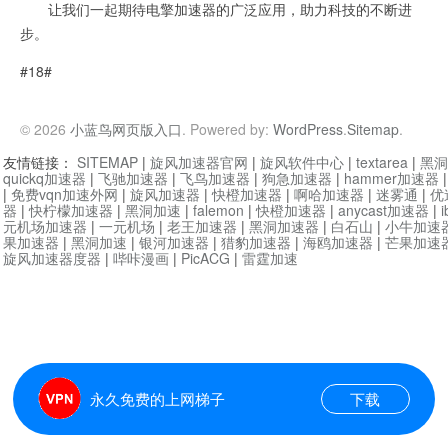
让我们一起期待电擎加速器的广泛应用，助力科技的不断进
步。
#18#
© 2026
小蓝鸟网页版入口
. Powered by:
WordPress
.
Sitemap
.
友情链接：
SITEMAP
|
旋风加速器官网
|
旋风软件中心
|
textarea
|
黑洞
quickq加速器
|
飞驰加速器
|
飞鸟加速器
|
狗急加速器
|
hammer加速器
|
免费vqn加速外网
|
旋风加速器
|
快橙加速器
|
啊哈加速器
|
迷雾通
|
优
器
|
快柠檬加速器
|
黑洞加速
|
falemon
|
快橙加速器
|
anycast加速器
|
i
元机场加速器
|
一元机场
|
老王加速器
|
黑洞加速器
|
白石山
|
小牛加速
果加速器
|
黑洞加速
|
银河加速器
|
猎豹加速器
|
海鸥加速器
|
芒果加速
旋风加速器度器
|
哔咔漫画
|
PicACG
|
雷霆加速
永久免费的上网梯子
下载