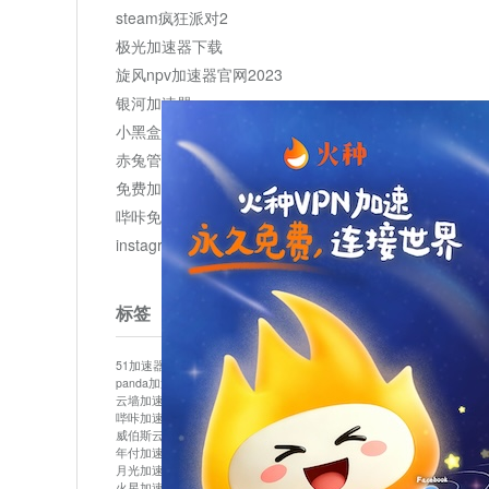
steam疯狂派对2
极光加速器下载
旋风npv加速器官网2023
银河加速器
小黑盒加速器加速
赤兔管理平台
免费加速器
哔咔免费加速服务器
instagram网页版登录入口
标签
51加速器
bitznet
hidecat
i7加速器
kuai500
panda加速器
snap加速器
vp加速器
中信加速器
云墙加速器
云速加速器
几鸡
君越加速器
哔咔加速器
哔咔哔咔加速器
喵云
回锅肉加速器
威伯斯云
小明加速器
小蓝鸟加速器
布谷vp加速器
年付加速器
心阶云
快连
怎么上外网
易飞加速器
月光加速器
机场加速器
松果云
梯子加速器
火星加速器
纸飞机加速器
绿贝加速器
菜鸟加速器