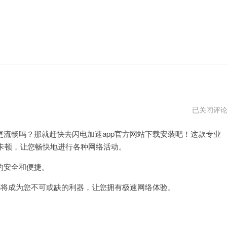
…
已关闭评
下
载
畅吗？那就赶快去闪电加速app官方网站下载安装吧！这款专业
追
卡顿，让您畅快地进行各种网络活动。
的安全和便捷。
将成为您不可或缺的利器，让您拥有极速网络体验。