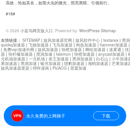
高效，恰如其名，如萤火虫的微光，照亮黑暗、引领前行。
#18#
© 2026
小蓝鸟网页版入口
. Powered by:
WordPress
.
Sitemap
.
友情链接：
SITEMAP
|
旋风加速器官网
|
旋风软件中心
|
textarea
|
黑洞
quickq加速器
|
飞驰加速器
|
飞鸟加速器
|
狗急加速器
|
hammer加速器
|
免费vqn加速外网
|
旋风加速器
|
快橙加速器
|
啊哈加速器
|
迷雾通
|
优
器
|
快柠檬加速器
|
黑洞加速
|
falemon
|
快橙加速器
|
anycast加速器
|
i
元机场加速器
|
一元机场
|
老王加速器
|
黑洞加速器
|
白石山
|
小牛加速
果加速器
|
黑洞加速
|
银河加速器
|
猎豹加速器
|
海鸥加速器
|
芒果加速
旋风加速器度器
|
哔咔漫画
|
PicACG
|
雷霆加速
永久免费的上网梯子
下载