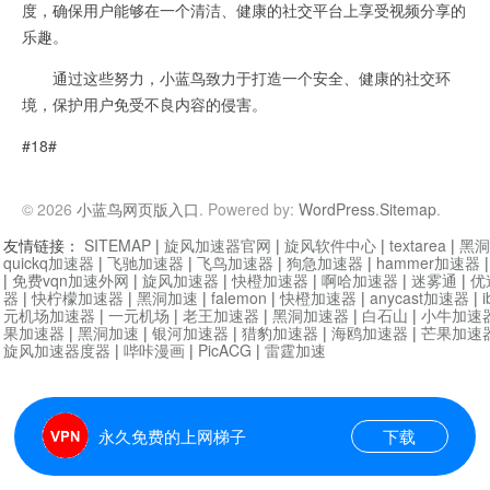
度，确保用户能够在一个清洁、健康的社交平台上享受视频分享的
乐趣。
通过这些努力，小蓝鸟致力于打造一个安全、健康的社交环
境，保护用户免受不良内容的侵害。
#18#
© 2026
小蓝鸟网页版入口
. Powered by:
WordPress
.
Sitemap
.
友情链接：
SITEMAP
|
旋风加速器官网
|
旋风软件中心
|
textarea
|
黑洞
quickq加速器
|
飞驰加速器
|
飞鸟加速器
|
狗急加速器
|
hammer加速器
|
免费vqn加速外网
|
旋风加速器
|
快橙加速器
|
啊哈加速器
|
迷雾通
|
优
器
|
快柠檬加速器
|
黑洞加速
|
falemon
|
快橙加速器
|
anycast加速器
|
i
元机场加速器
|
一元机场
|
老王加速器
|
黑洞加速器
|
白石山
|
小牛加速
果加速器
|
黑洞加速
|
银河加速器
|
猎豹加速器
|
海鸥加速器
|
芒果加速
旋风加速器度器
|
哔咔漫画
|
PicACG
|
雷霆加速
永久免费的上网梯子
下载