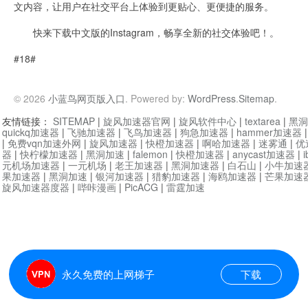
文内容，让用户在社交平台上体验到更贴心、更便捷的服务。
快来下载中文版的Instagram，畅享全新的社交体验吧！。
#18#
© 2026
小蓝鸟网页版入口
. Powered by:
WordPress
.
Sitemap
.
友情链接：
SITEMAP
|
旋风加速器官网
|
旋风软件中心
|
textarea
|
黑洞
quickq加速器
|
飞驰加速器
|
飞鸟加速器
|
狗急加速器
|
hammer加速器
|
免费vqn加速外网
|
旋风加速器
|
快橙加速器
|
啊哈加速器
|
迷雾通
|
优
器
|
快柠檬加速器
|
黑洞加速
|
falemon
|
快橙加速器
|
anycast加速器
|
i
元机场加速器
|
一元机场
|
老王加速器
|
黑洞加速器
|
白石山
|
小牛加速
果加速器
|
黑洞加速
|
银河加速器
|
猎豹加速器
|
海鸥加速器
|
芒果加速
旋风加速器度器
|
哔咔漫画
|
PicACG
|
雷霆加速
永久免费的上网梯子
下载