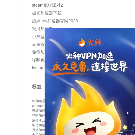
steam疯狂派对2
极光加速器下载
旋风npv加速器官网2023
银河加速器
小黑盒加速器加速
赤兔管理平台
免费加速器
哔咔免费加速服务器
instagram网页版登录入口
标签
51加速器
bitznet
hidecat
i7加速器
kuai500
panda加速器
snap加速器
vp加速器
中信加速器
云墙加速器
云速加速器
几鸡
君越加速器
哔咔加速器
哔咔哔咔加速器
喵云
回锅肉加速器
威伯斯云
小明加速器
小蓝鸟加速器
布谷vp加速器
年付加速器
心阶云
快连
怎么上外网
易飞加速器
月光加速器
机场加速器
松果云
梯子加速器
火星加速器
纸飞机加速器
绿贝加速器
菜鸟加速器