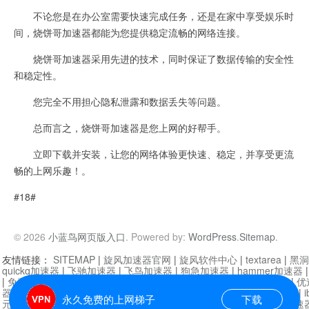
不论您是在办公室需要快速完成任务，还是在家中享受娱乐时
间，烧饼哥加速器都能为您提供稳定流畅的网络连接。
烧饼哥加速器采用先进的技术，同时保证了数据传输的安全性
和稳定性。
您完全不用担心隐私泄露和数据丢失等问题。
总而言之，烧饼哥加速器是您上网的好帮手。
立即下载并安装，让您的网络体验更快速、稳定，并享受更流
畅的上网乐趣！。
#18#
© 2026
小蓝鸟网页版入口
. Powered by:
WordPress
.
Sitemap
.
友情链接：
SITEMAP
|
旋风加速器官网
|
旋风软件中心
|
textarea
|
黑洞
quickq加速器
|
飞驰加速器
|
飞鸟加速器
|
狗急加速器
|
hammer加速器
|
免费vqn加速外网
|
旋风加速器
|
快橙加速器
|
啊哈加速器
|
迷雾通
|
优
器
|
快柠檬加速器
|
黑洞加速
|
falemon
|
快橙加速器
|
anycast加速器
|
i
永久免费的上网梯子
下载
元机场加速器
|
一元机场
|
老王加速器
|
黑洞加速器
|
白石山
|
小牛加速